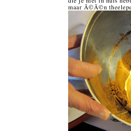
die je niet in huis he
maar Ã©Ã©n theelepel 