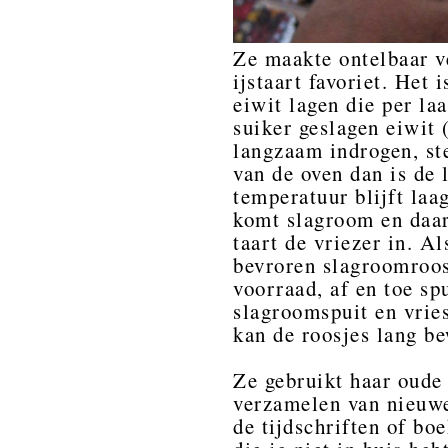
Ze maakte ontelbaar ve
ijstaart favoriet. Het 
eiwit lagen die per la
suiker geslagen eiwit 
langzaam indrogen, st
van de oven dan is de
temperatuur blijft laa
komt slagroom en daar
taart de vriezer in. A
bevroren slagroomroosj
voorraad, af en toe sp
slagroomspuit en vries
kan de roosjes lang b
Ze gebruikt haar oude
verzamelen van nieuwe 
de tijdschriften of bo