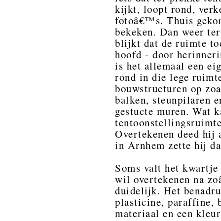
kijkt, loopt rond, ver
fotoâ€™s. Thuis geko
bekeken. Dan weer ter
blijkt dat de ruimte t
hoofd - door herinner
is het allemaal een ei
rond in die lege ruimt
bouwstructuren op zoa
balken, steunpilaren e
gestucte muren. Wat k
tentoonstellingsruimt
Overtekenen deed hij a
in Arnhem zette hij da
Soms valt het kwartje 
wil overtekenen na z
duidelijk. Het benadr
plasticine, paraffine
materiaal en een kleur