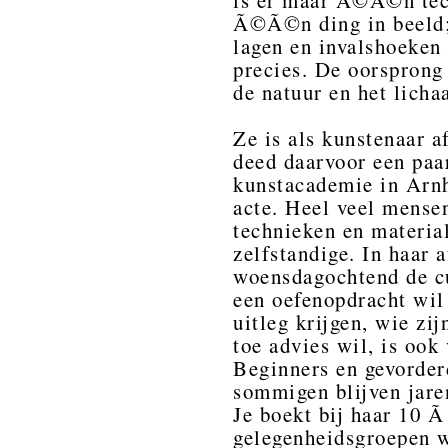
is er maar Ã©Ã©n tech
Ã©Ã©n ding in beeld; 
lagen en invalshoeken 
precies. De oorsprong 
de natuur en het licha
Ze is als kunstenaar 
deed daarvoor een paa
kunstacademie in Arn
acte. Heel veel mense
technieken en material
zelfstandige. In haar a
woensdagochtend de cu
een oefenopdracht wil
uitleg krijgen, wie zi
toe advies wil, is ook
Beginners en gevorderd
sommigen blijven jaren
Je boekt bij haar 10 Ã
gelegenheidsgroepen w